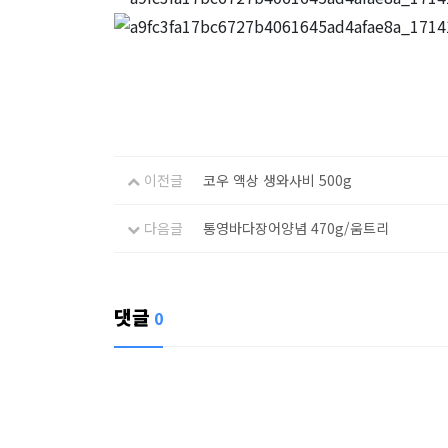
이전글
코우 액상 생와사비 500g
다음글
통영바다장어양념 470g/움트리
댓글
0