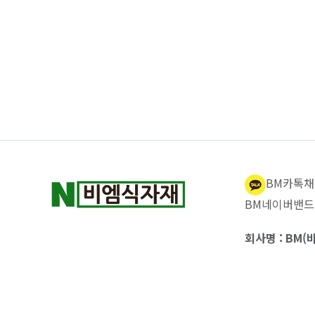
BM카톡채
BM네이버밴드
회사명 : BM(비
o.com
주소 : 부산광역
사업자 등록번호 :
전화 : 051-666