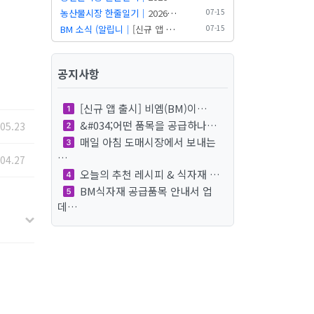
농산물시장 한줄일기｜
2026년 07월 15일 새벽 시장일기
07-15
BM 소식 (알립니｜
[신규 앱 출시] 비엠(BM)이 직접 만든 「밥상봄」 — 가족 맞춤 AI 식단·장…
07-15
공지사항
[신규 앱 출시] 비엠(BM)이…
&#034;어떤 품목을 공급하나…
.05.23
매일 아침 도매시장에서 보내는
장에서 보
…
.04.27
오늘의 추천 레시피 & 식자재 …
BM식자재 공급품목 안내서 업
데…
 & 식