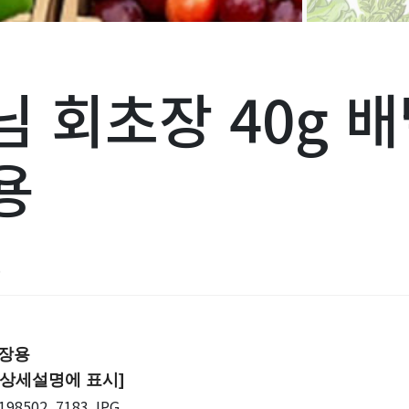
 회초장 40g 
용
[신규 앱 출시] 비
5
포장용
상세설명에 표시]
"어떤 품목을 
요?"…