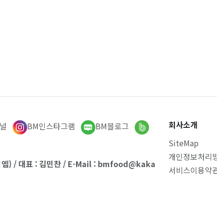
자…
BM식자재 공급품
…
회사소개
널
BM인스타그램
BM블로그
SiteMap
개인정보처리
엠) / 대표 : 김민찬 / E-Mail : bmfood@kaka
서비스이용약
시 해운대구 선수촌로 202-10, 1층
 617-34-98743
-6213 / 팩스 : 051-955-2880