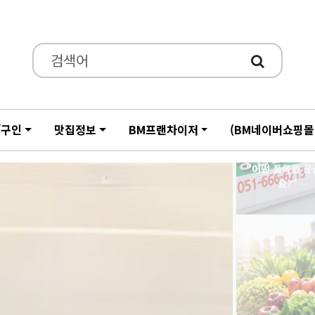
"어떤 품목을 
요?"…
/구인
맛집정보
BM프랜차이저
(BM네이버쇼핑몰
매일 아침 도매시
내…