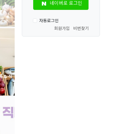
네이버로 로그인
자동로그인
회원가입
비번찾기
 & 식
BM식자재 
목 안내서