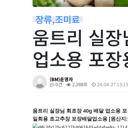
장류,조미료
움트리 실장님
업소용 포장
(BM)운영자
0건
2,388회
24-04-27 15:1
움트리 실장님 회초장 40g 배달 업소용 
일회용 초고추장 포장배달업소용 [원산지: