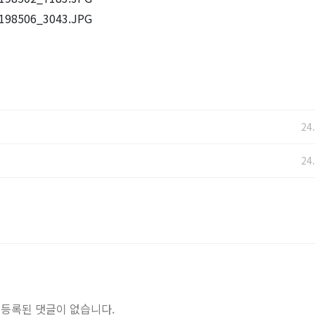
24
매일 아침 도매시
내…
24
오늘의 추천 레시피
등록된 댓글이 없습니다.