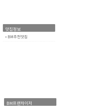
맛집정보
• BM추천맛집
BM프랜차이저