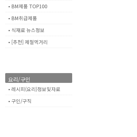
• BM제품 TOP100
• BM취급제품
• 식재료 뉴스정보
• [추천] 제철먹거리
요리/구인
• 레시피(요리)정보및자료
• 구인/구직