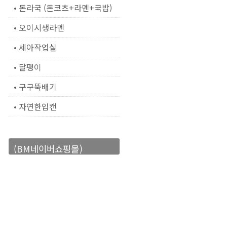
• 돈라국 (돈코츠+라멘+국밥)
• 오이시생라멘
• 세아작업실
• 달팽이
• 구구뚝배기
• 자연한입캔
(BM네이버쇼핑몰)